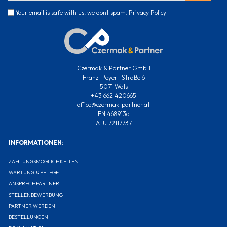
Your email is safe with us, we dont spam.
Privacy Policy
Czermak & Partner GmbH
Franz-Peyerl-Straße 6
5071 Wals
+43 662 420665
office@czermak-partner.at
FN 468913d
ATU 72117737
INFORMATIONEN:
ZAHLUNGSMÖGLICHKEITEN
WARTUNG & PFLEGE
ANSPRECHPARTNER
STELLENBEWERBUNG
PARTNER WERDEN
BESTELLUNGEN