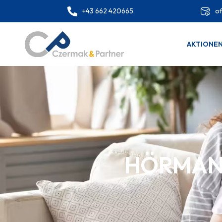
+43 662 420665
of
AKTIONE
HÖRMAN