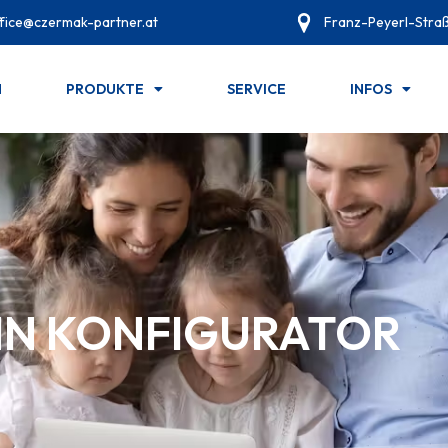
fice@czermak-partner.at
Franz-Peyerl-Straß
N
PRODUKTE
SERVICE
INFOS
N KONFIGURATOR